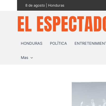
Ir
8 de agosto | Honduras
al
contenido
HONDURAS
POLÍTICA
ENTRETENIMIEN
Mas