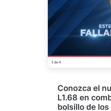
Conozca el n
L1.68 en comb
bolsillo de l
Por
Redacción
/
11 de julio de 2025