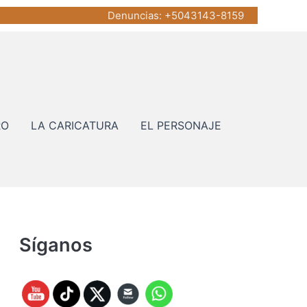
Denuncias
: +5043143-8159
RO
LA CARICATURA
EL PERSONAJE
Síganos