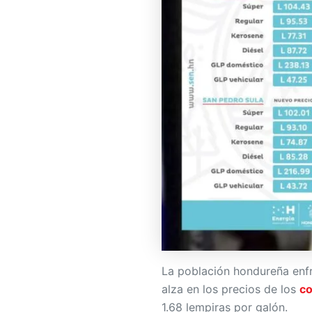
La población hondureña enf
alza en los precios de los
co
1.68 lempiras por galón.
El ajuste, que entra en vigor 