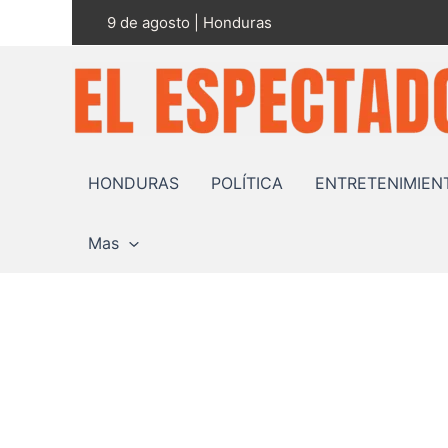
Ir
9 de agosto | Honduras
al
contenido
HONDURAS
POLÍTICA
ENTRETENIMIEN
Mas