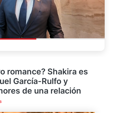
vo romance? Shakira es
uel García-Rulfo y
mores de una relación
6