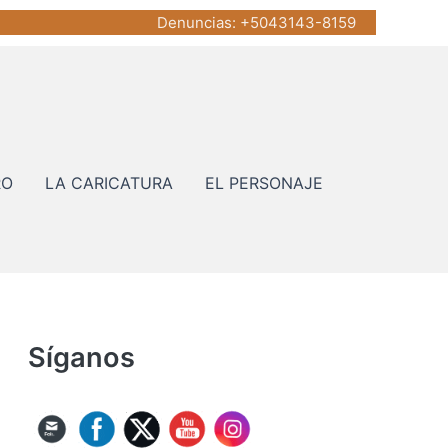
Denuncias
: +5043143-8159
RO
LA CARICATURA
EL PERSONAJE
Síganos