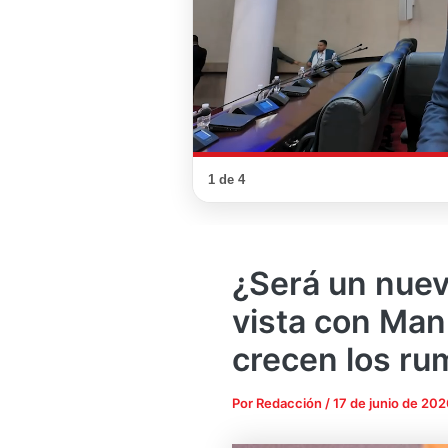
1 de 4
¿Será un nue
vista con Man
crecen los ru
Por
Redacción
/
17 de junio de 202