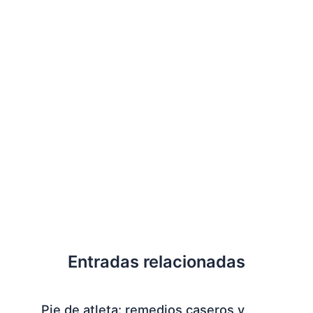
Entradas relacionadas
Pie de atleta: remedios caseros y
cÃ³mo evitar que se forme esta