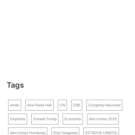
Tags
amdc
Ana Paola Hall
CN
CNE
Congreso Nacional
Deportes
Donald Trump
Economía
elecciones 2025
elecciones Honduras
Elsa Oseguera
ESTADOS UNIDOS
Farándula
Fútbol
Gobierno
HISTORIA
Honduras