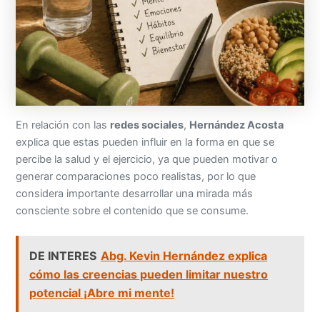
En relación con las
redes sociales
,
Hernández Acosta
explica que estas pueden influir en la forma en que se
percibe la salud y el ejercicio, ya que pueden motivar o
generar comparaciones poco realistas, por lo que
considera importante desarrollar una mirada más
consciente sobre el contenido que se consume.
DE INTERES
Abg. Kevin Hernández explica
cómo las creencias pueden limitar nuestro
potencial ¡Abre mi mente!
Finalmente, enfatiza que mejorar el estilo de vida comienza
con una decisión personal y con la disposición de dar el