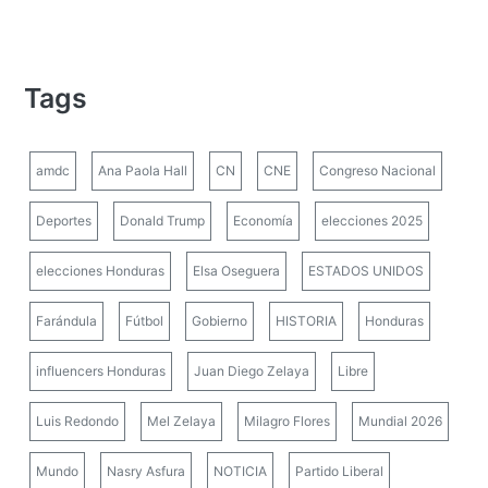
Tags
amdc
Ana Paola Hall
CN
CNE
Congreso Nacional
Deportes
Donald Trump
Economía
elecciones 2025
elecciones Honduras
Elsa Oseguera
ESTADOS UNIDOS
Farándula
Fútbol
Gobierno
HISTORIA
Honduras
influencers Honduras
Juan Diego Zelaya
Libre
Luis Redondo
Mel Zelaya
Milagro Flores
Mundial 2026
Mundo
Nasry Asfura
NOTICIA
Partido Liberal