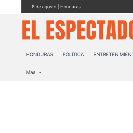
Ir
6 de agosto | Honduras
al
contenido
HONDURAS
POLÍTICA
ENTRETENIMIEN
Mas