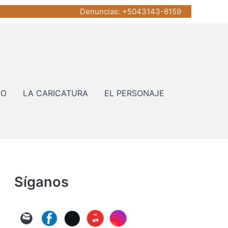
Denuncias
: +5043143-8159
RO
LA CARICATURA
EL PERSONAJE
Síganos