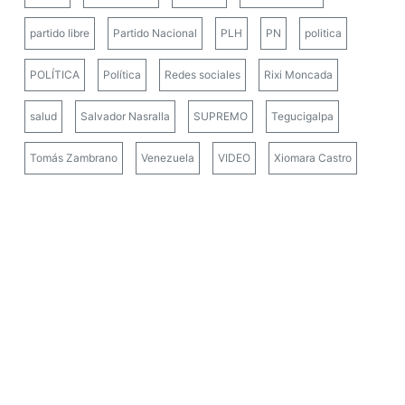
partido libre
Partido Nacional
PLH
PN
politica
POLÍTICA
Política
Redes sociales
Rixi Moncada
salud
Salvador Nasralla
SUPREMO
Tegucigalpa
Tomás Zambrano
Venezuela
VIDEO
Xiomara Castro