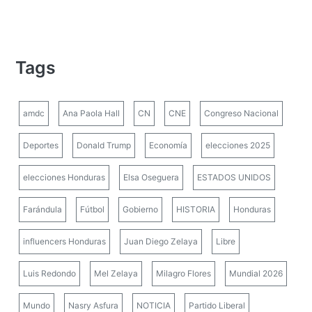
Tags
amdc
Ana Paola Hall
CN
CNE
Congreso Nacional
Deportes
Donald Trump
Economía
elecciones 2025
elecciones Honduras
Elsa Oseguera
ESTADOS UNIDOS
Farándula
Fútbol
Gobierno
HISTORIA
Honduras
influencers Honduras
Juan Diego Zelaya
Libre
Luis Redondo
Mel Zelaya
Milagro Flores
Mundial 2026
Mundo
Nasry Asfura
NOTICIA
Partido Liberal