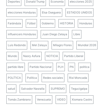
Deportes
Donald Trump
Economía
elecciones 2025
elecciones Honduras
Elsa Oseguera
ESTADOS UNIDOS
Farándula
Fútbol
Gobierno
HISTORIA
Honduras
influencers Honduras
Juan Diego Zelaya
Libre
Luis Redondo
Mel Zelaya
Milagro Flores
Mundial 2026
Mundo
Nasry Asfura
NOTICIA
Partido Liberal
partido libre
Partido Nacional
PLH
PN
politica
POLÍTICA
Política
Redes sociales
Rixi Moncada
salud
Salvador Nasralla
SUPREMO
Tegucigalpa
Tomás Zambrano
Venezuela
VIDEO
Xiomara Castro