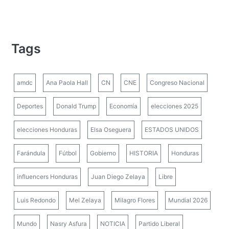
Tags
amdc
Ana Paola Hall
CN
CNE
Congreso Nacional
Deportes
Donald Trump
Economía
elecciones 2025
elecciones Honduras
Elsa Oseguera
ESTADOS UNIDOS
Farándula
Fútbol
Gobierno
HISTORIA
Honduras
influencers Honduras
Juan Diego Zelaya
Libre
Luis Redondo
Mel Zelaya
Milagro Flores
Mundial 2026
Mundo
Nasry Asfura
NOTICIA
Partido Liberal