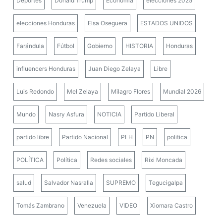
Deportes
Donald Trump
Economía
elecciones 2025
elecciones Honduras
Elsa Oseguera
ESTADOS UNIDOS
Farándula
Fútbol
Gobierno
HISTORIA
Honduras
influencers Honduras
Juan Diego Zelaya
Libre
Luis Redondo
Mel Zelaya
Milagro Flores
Mundial 2026
Mundo
Nasry Asfura
NOTICIA
Partido Liberal
partido libre
Partido Nacional
PLH
PN
politica
POLÍTICA
Política
Redes sociales
Rixi Moncada
salud
Salvador Nasralla
SUPREMO
Tegucigalpa
Tomás Zambrano
Venezuela
VIDEO
Xiomara Castro