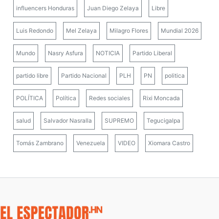
influencers Honduras
Juan Diego Zelaya
Libre
Luis Redondo
Mel Zelaya
Milagro Flores
Mundial 2026
Mundo
Nasry Asfura
NOTICIA
Partido Liberal
partido libre
Partido Nacional
PLH
PN
politica
POLÍTICA
Política
Redes sociales
Rixi Moncada
salud
Salvador Nasralla
SUPREMO
Tegucigalpa
Tomás Zambrano
Venezuela
VIDEO
Xiomara Castro