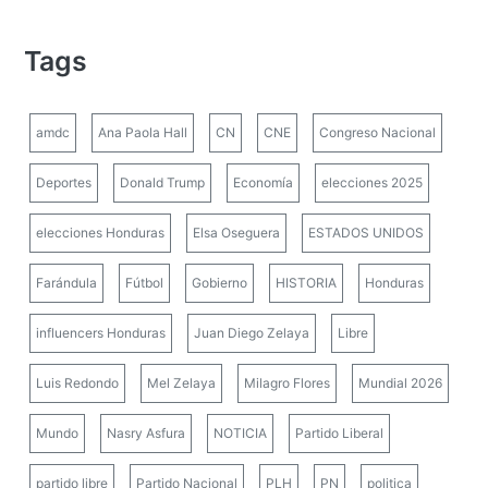
Tags
amdc
Ana Paola Hall
CN
CNE
Congreso Nacional
Deportes
Donald Trump
Economía
elecciones 2025
elecciones Honduras
Elsa Oseguera
ESTADOS UNIDOS
Farándula
Fútbol
Gobierno
HISTORIA
Honduras
influencers Honduras
Juan Diego Zelaya
Libre
Luis Redondo
Mel Zelaya
Milagro Flores
Mundial 2026
Mundo
Nasry Asfura
NOTICIA
Partido Liberal
partido libre
Partido Nacional
PLH
PN
politica