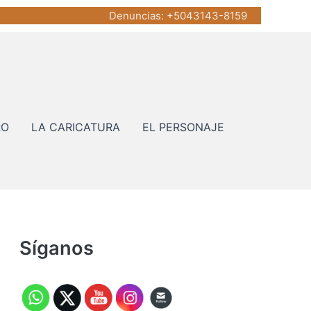
Denuncias
: +5043143-8159
RO
LA CARICATURA
EL PERSONAJE
Síganos