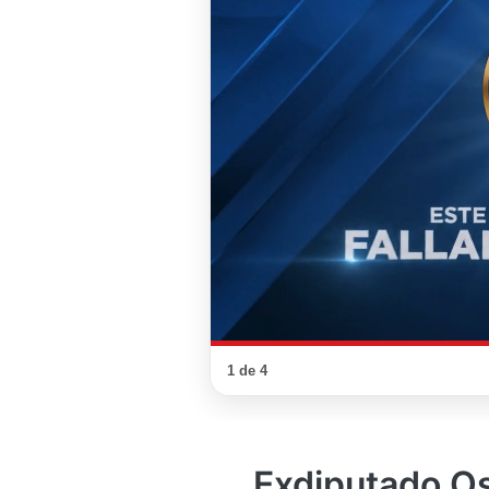
1 de 4
Exdiputado O