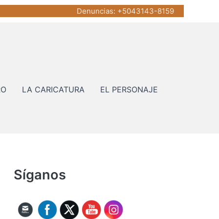
Denuncias
: +5043143-8159
RO
LA CARICATURA
EL PERSONAJE
Síganos