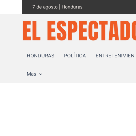
Ir
7 de agosto | Honduras
al
contenido
HONDURAS
POLÍTICA
ENTRETENIMIEN
Mas