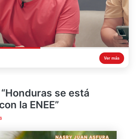
Ver más
 “Honduras se está
con la ENEE”
6