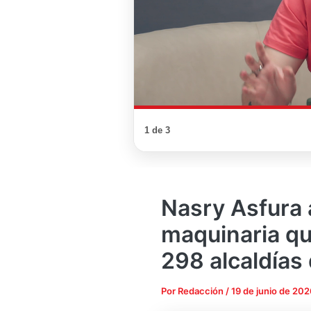
1 de 3
Nasry Asfura 
maquinaria que
298 alcaldías 
Por
Redacción
/
19 de junio de 202