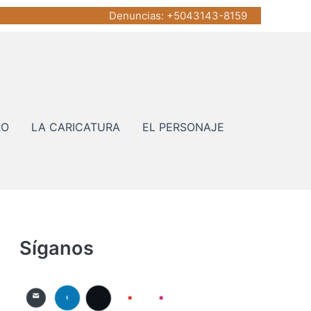
Denuncias
: +5043143-8159
RO
LA CARICATURA
EL PERSONAJE
Síganos