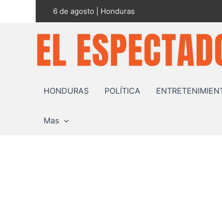
Ir
6 de agosto | Honduras
al
contenido
HONDURAS
POLÍTICA
ENTRETENIMIEN
Mas