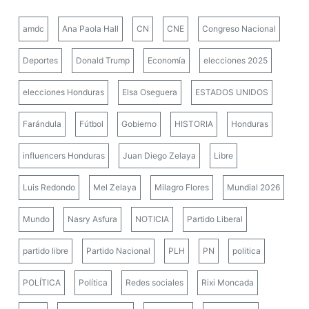
amdc
Ana Paola Hall
CN
CNE
Congreso Nacional
Deportes
Donald Trump
Economía
elecciones 2025
elecciones Honduras
Elsa Oseguera
ESTADOS UNIDOS
Farándula
Fútbol
Gobierno
HISTORIA
Honduras
influencers Honduras
Juan Diego Zelaya
Libre
Luis Redondo
Mel Zelaya
Milagro Flores
Mundial 2026
Mundo
Nasry Asfura
NOTICIA
Partido Liberal
partido libre
Partido Nacional
PLH
PN
politica
POLÍTICA
Política
Redes sociales
Rixi Moncada