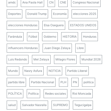
amdc
Ana Paola Hall
CN
CNE
Congreso Nacional
Deportes
Donald Trump
Economía
elecciones 2025
elecciones Honduras
Elsa Oseguera
ESTADOS UNIDOS
Farándula
Fútbol
Gobierno
HISTORIA
Honduras
influencers Honduras
Juan Diego Zelaya
Libre
Luis Redondo
Mel Zelaya
Milagro Flores
Mundial 2026
Mundo
Nasry Asfura
NOTICIA
Partido Liberal
partido libre
Partido Nacional
PLH
PN
politica
POLÍTICA
Política
Redes sociales
Rixi Moncada
salud
Salvador Nasralla
SUPREMO
Tegucigalpa