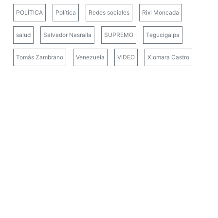
POLÍTICA
Política
Redes sociales
Rixi Moncada
salud
Salvador Nasralla
SUPREMO
Tegucigalpa
Tomás Zambrano
Venezuela
VIDEO
Xiomara Castro