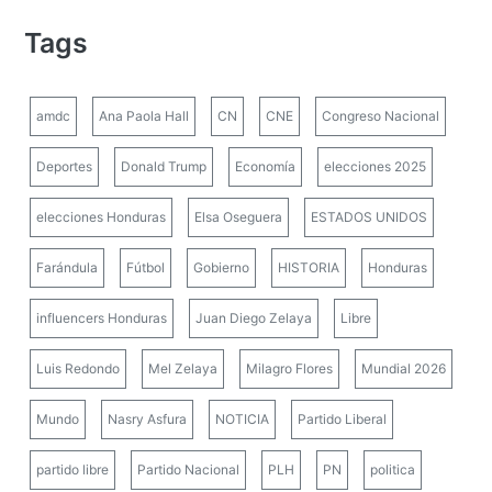
Tags
amdc
Ana Paola Hall
CN
CNE
Congreso Nacional
Deportes
Donald Trump
Economía
elecciones 2025
elecciones Honduras
Elsa Oseguera
ESTADOS UNIDOS
Farándula
Fútbol
Gobierno
HISTORIA
Honduras
influencers Honduras
Juan Diego Zelaya
Libre
Luis Redondo
Mel Zelaya
Milagro Flores
Mundial 2026
Mundo
Nasry Asfura
NOTICIA
Partido Liberal
partido libre
Partido Nacional
PLH
PN
politica