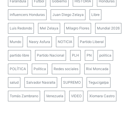
Farándula
Fútbol
Gobierno
HISTORIA
Honduras
influencers Honduras
Juan Diego Zelaya
Libre
Luis Redondo
Mel Zelaya
Milagro Flores
Mundial 2026
Mundo
Nasry Asfura
NOTICIA
Partido Liberal
partido libre
Partido Nacional
PLH
PN
politica
POLÍTICA
Política
Redes sociales
Rixi Moncada
salud
Salvador Nasralla
SUPREMO
Tegucigalpa
Tomás Zambrano
Venezuela
VIDEO
Xiomara Castro