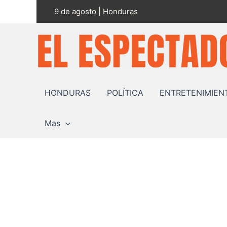
Ir
9 de agosto | Honduras
al
contenido
HONDURAS
POLÍTICA
ENTRETENIMIEN
Mas