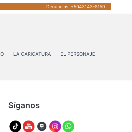
Denuncias
: +5043143-8159
RO
LA CARICATURA
EL PERSONAJE
Síganos