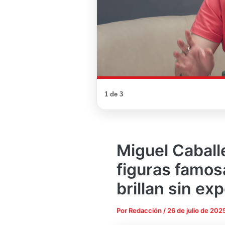
1 de 3
Miguel Caballe
figuras famo
brillan sin ex
Por
Redacción
/
26 de julio de 202