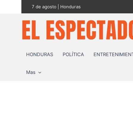
Ir
7 de agosto | Honduras
al
contenido
HONDURAS
POLÍTICA
ENTRETENIMIEN
Mas