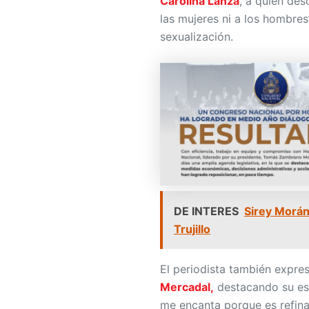
Carolina Lanza
, a quien de
las mujeres ni a los hombres
sexualización.
DE INTERES
Sirey Morán
Trujillo
El periodista también expre
Mercadal,
destacando su est
me encanta porque es refin