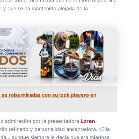
scribió como “una chava que no le mete miedo ni a
” y que se ha mantenido alejada de la
 se roba miradas con su look playero en
só admiración por la presentadora
Loren
ilo refinado y personalidad encantadora. «Ella
ada… aunque siempre le decía que era miedosa