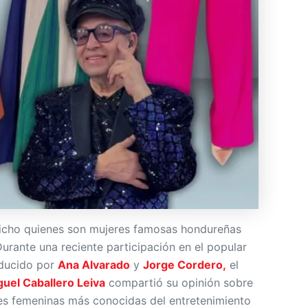
icho quienes son mujeres famosas hondureñas
urante una reciente participación en el popular
nducido por
Ana Alvarado
y
Jorge Cordero,
el
guel Caballero Leiva
compartió su opinión sobre
es femeninas más conocidas del entretenimiento