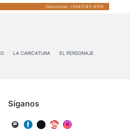
Denuncias
: +5043143-8159
RO
LA CARICATURA
EL PERSONAJE
Síganos