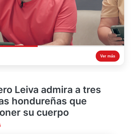
Ver más
ro Leiva admira a tres
sas hondureñas que
poner su cuerpo
5