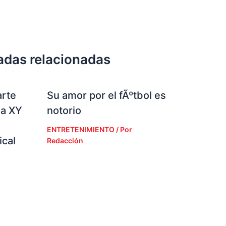
adas relacionadas
arte
Su amor por el fÃºtbol es
la XY
notorio
ENTRETENIMIENTO
/ Por
cal
Redacción