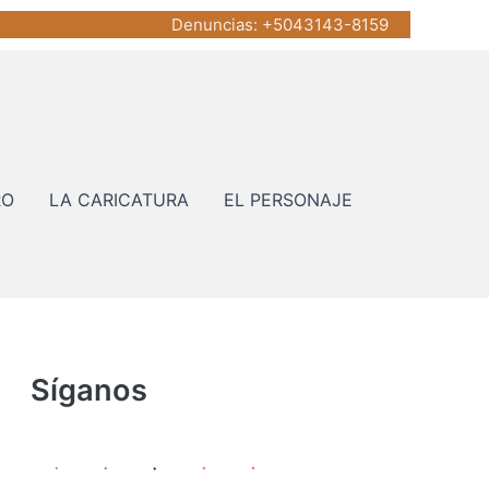
Denuncias
: +5043143-8159
RO
LA CARICATURA
EL PERSONAJE
Síganos