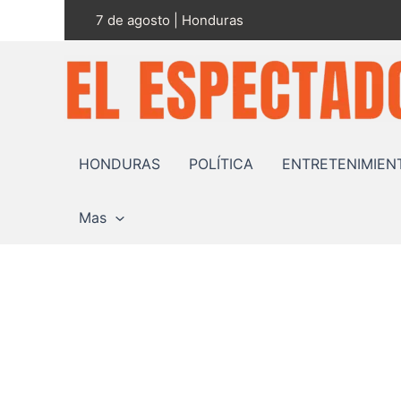
Ir
7 de agosto | Honduras
al
contenido
HONDURAS
POLÍTICA
ENTRETENIMIEN
Mas