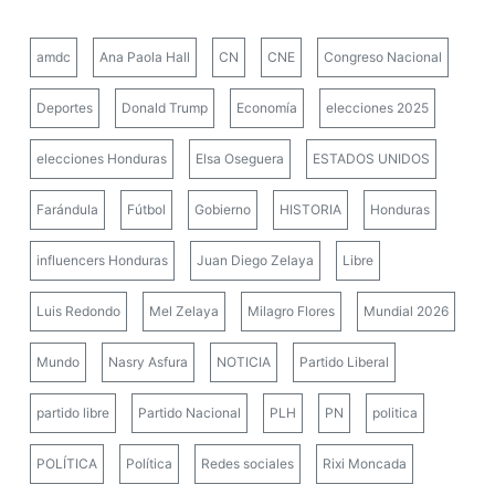
amdc
Ana Paola Hall
CN
CNE
Congreso Nacional
Deportes
Donald Trump
Economía
elecciones 2025
elecciones Honduras
Elsa Oseguera
ESTADOS UNIDOS
Farándula
Fútbol
Gobierno
HISTORIA
Honduras
influencers Honduras
Juan Diego Zelaya
Libre
Luis Redondo
Mel Zelaya
Milagro Flores
Mundial 2026
Mundo
Nasry Asfura
NOTICIA
Partido Liberal
partido libre
Partido Nacional
PLH
PN
politica
POLÍTICA
Política
Redes sociales
Rixi Moncada