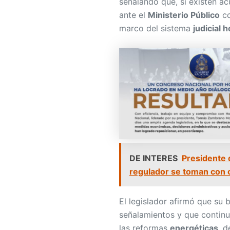
señalando que, si existen a
ante el
Ministerio Público
co
marco del sistema
judicial
DE INTERES
Presidente 
regulador se toman con c
El legislador afirmó que su 
señalamientos y que continu
las reformas
energéticas
, d