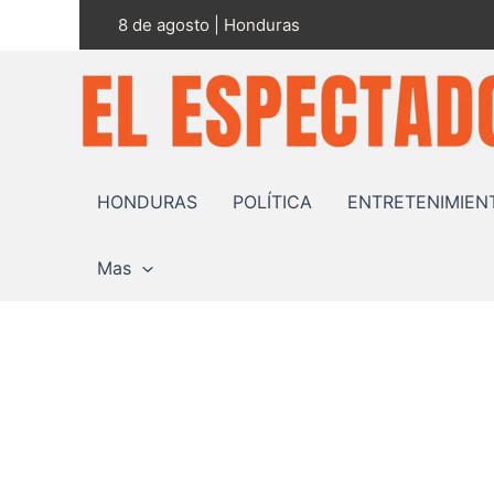
Ir
8 de agosto | Honduras
al
contenido
HONDURAS
POLÍTICA
ENTRETENIMIEN
Mas