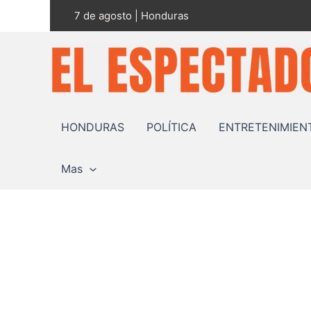
Ir
7 de agosto | Honduras
al
contenido
HONDURAS
POLÍTICA
ENTRETENIMIEN
Mas