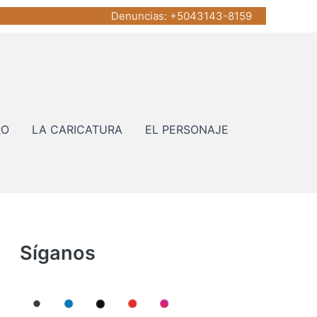
Denuncias
: +5043143-8159
RO
LA CARICATURA
EL PERSONAJE
Síganos