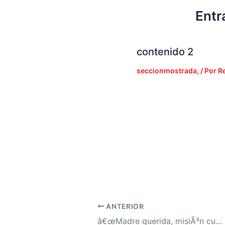
Entr
contenido 2
seccionmostrada,
/ Por
R
ANTERIOR
â€œMadre querida, misiÃ³n cumplidaâ€, Erika Urtecho envÃ­a sentido mensaje a su madre la exdiputada Carolina EcheverrÃ­a