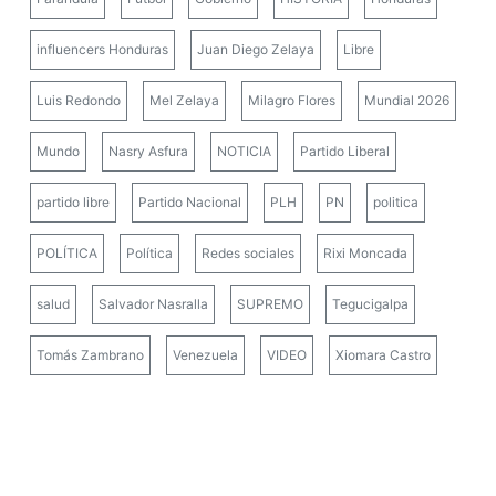
influencers Honduras
Juan Diego Zelaya
Libre
Luis Redondo
Mel Zelaya
Milagro Flores
Mundial 2026
Mundo
Nasry Asfura
NOTICIA
Partido Liberal
partido libre
Partido Nacional
PLH
PN
politica
POLÍTICA
Política
Redes sociales
Rixi Moncada
salud
Salvador Nasralla
SUPREMO
Tegucigalpa
Tomás Zambrano
Venezuela
VIDEO
Xiomara Castro