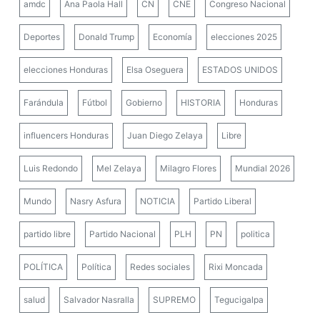
amdc
Ana Paola Hall
CN
CNE
Congreso Nacional
Deportes
Donald Trump
Economía
elecciones 2025
elecciones Honduras
Elsa Oseguera
ESTADOS UNIDOS
Farándula
Fútbol
Gobierno
HISTORIA
Honduras
influencers Honduras
Juan Diego Zelaya
Libre
Luis Redondo
Mel Zelaya
Milagro Flores
Mundial 2026
Mundo
Nasry Asfura
NOTICIA
Partido Liberal
partido libre
Partido Nacional
PLH
PN
politica
POLÍTICA
Política
Redes sociales
Rixi Moncada
salud
Salvador Nasralla
SUPREMO
Tegucigalpa