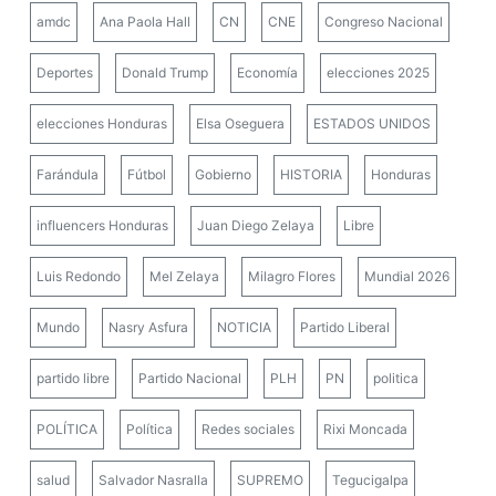
amdc
Ana Paola Hall
CN
CNE
Congreso Nacional
Deportes
Donald Trump
Economía
elecciones 2025
elecciones Honduras
Elsa Oseguera
ESTADOS UNIDOS
Farándula
Fútbol
Gobierno
HISTORIA
Honduras
influencers Honduras
Juan Diego Zelaya
Libre
Luis Redondo
Mel Zelaya
Milagro Flores
Mundial 2026
Mundo
Nasry Asfura
NOTICIA
Partido Liberal
partido libre
Partido Nacional
PLH
PN
politica
POLÍTICA
Política
Redes sociales
Rixi Moncada
salud
Salvador Nasralla
SUPREMO
Tegucigalpa