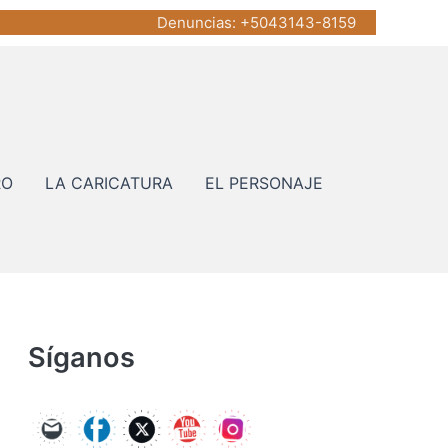
Denuncias
: +5043143-8159
RO
LA CARICATURA
EL PERSONAJE
Síganos