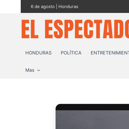
Ir
6 de agosto | Honduras
al
contenido
HONDURAS
POLÍTICA
ENTRETENIMIEN
Mas