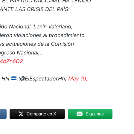
 “EL PARTIDO NACIONAL HA TENIDO
ANTE LAS CRISIS DEL PAÍS”
ido Nacional, Lenin Valeriano,
ieron violaciones al procedimiento
 las actuaciones de la Comisión
ngreso Nacional,…
ZG4bZn6D2
R HN
(@ElEspectadorHn)
May 19,
Comparte en X
Siguenos