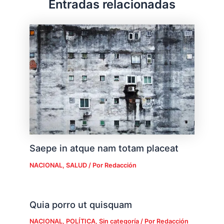
Entradas relacionadas
Saepe in atque nam totam placeat
NACIONAL
,
SALUD
/ Por
Redacción
Quia porro ut quisquam
NACIONAL
,
POLÍTICA
,
Sin categoría
/ Por
Redacción