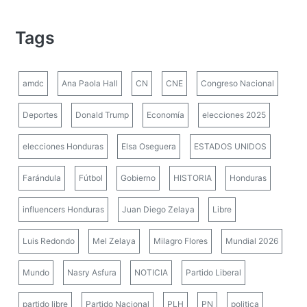
Tags
amdc
Ana Paola Hall
CN
CNE
Congreso Nacional
Deportes
Donald Trump
Economía
elecciones 2025
elecciones Honduras
Elsa Oseguera
ESTADOS UNIDOS
Farándula
Fútbol
Gobierno
HISTORIA
Honduras
influencers Honduras
Juan Diego Zelaya
Libre
Luis Redondo
Mel Zelaya
Milagro Flores
Mundial 2026
Mundo
Nasry Asfura
NOTICIA
Partido Liberal
partido libre
Partido Nacional
PLH
PN
politica