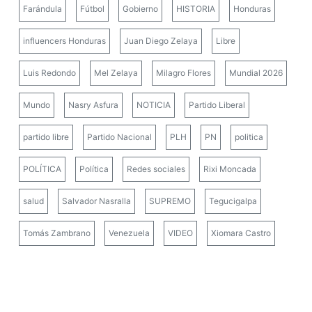
Farándula
Fútbol
Gobierno
HISTORIA
Honduras
influencers Honduras
Juan Diego Zelaya
Libre
Luis Redondo
Mel Zelaya
Milagro Flores
Mundial 2026
Mundo
Nasry Asfura
NOTICIA
Partido Liberal
partido libre
Partido Nacional
PLH
PN
politica
POLÍTICA
Política
Redes sociales
Rixi Moncada
salud
Salvador Nasralla
SUPREMO
Tegucigalpa
Tomás Zambrano
Venezuela
VIDEO
Xiomara Castro