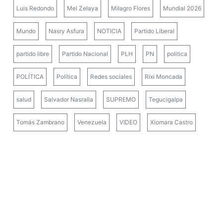
Luis Redondo
Mel Zelaya
Milagro Flores
Mundial 2026
Mundo
Nasry Asfura
NOTICIA
Partido Liberal
partido libre
Partido Nacional
PLH
PN
politica
POLÍTICA
Política
Redes sociales
Rixi Moncada
salud
Salvador Nasralla
SUPREMO
Tegucigalpa
Tomás Zambrano
Venezuela
VIDEO
Xiomara Castro