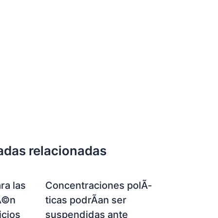
adas relacionadas
ra las
Concentraciones polÃ­
Ã©n
ticas podrÃ­an ser
icios
suspendidas ante