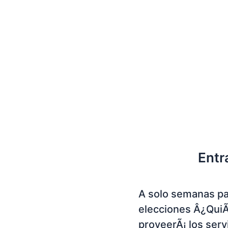
Entr
A solo semanas pa
elecciones Â¿Qui
proveerÃ¡ los serv