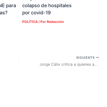
NE para
colapso de hospitales
ias?
por covid-19
POLÍTICA
/ Por
Redacción
SIGUIENTE
Jorge Cálix critica a quienes aspiran a la presidencia sin conocer los problemas del pueblo hondureño