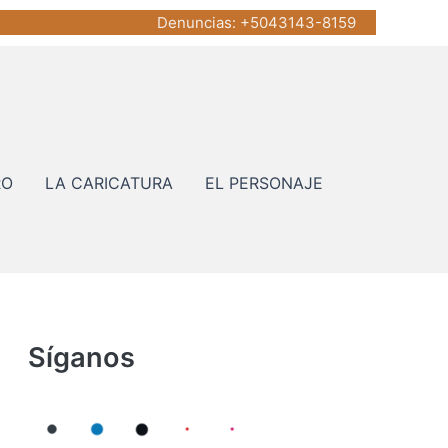
Denuncias
: +5043143-8159
RO
LA CARICATURA
EL PERSONAJE
Síganos