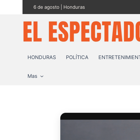
Ir
6 de agosto | Honduras
al
contenido
HONDURAS
POLÍTICA
ENTRETENIMIEN
Mas