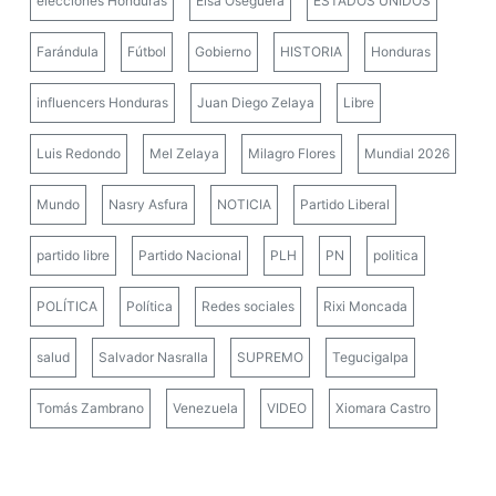
elecciones Honduras
Elsa Oseguera
ESTADOS UNIDOS
Farándula
Fútbol
Gobierno
HISTORIA
Honduras
influencers Honduras
Juan Diego Zelaya
Libre
Luis Redondo
Mel Zelaya
Milagro Flores
Mundial 2026
Mundo
Nasry Asfura
NOTICIA
Partido Liberal
partido libre
Partido Nacional
PLH
PN
politica
POLÍTICA
Política
Redes sociales
Rixi Moncada
salud
Salvador Nasralla
SUPREMO
Tegucigalpa
Tomás Zambrano
Venezuela
VIDEO
Xiomara Castro