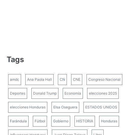
Tags
amdc
Ana Paola Hall
CN
CNE
Congreso Nacional
Deportes
Donald Trump
Economía
elecciones 2025
elecciones Honduras
Elsa Oseguera
ESTADOS UNIDOS
Farándula
Fútbol
Gobierno
HISTORIA
Honduras
influencers Honduras
Juan Diego Zelaya
Libre