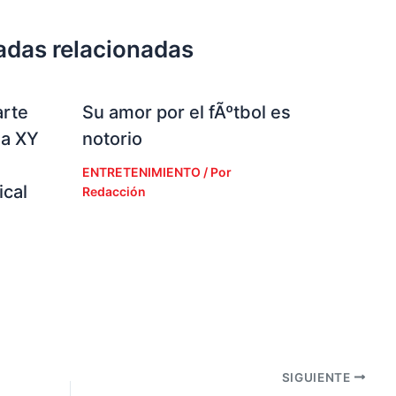
adas relacionadas
arte
Su amor por el fÃºtbol es
la XY
notorio
ENTRETENIMIENTO
/ Por
cal
Redacción
SIGUIENTE