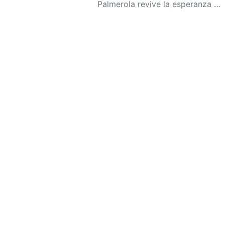
Palmerola revive la esperanza para el desarrollo econÃ³mico del paÃ­s