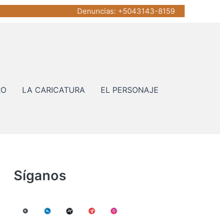
Denuncias
: +5043143-8159
RO
LA CARICATURA
EL PERSONAJE
Síganos