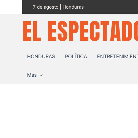
Ir
7 de agosto | Honduras
al
contenido
HONDURAS
POLÍTICA
ENTRETENIMIEN
Mas