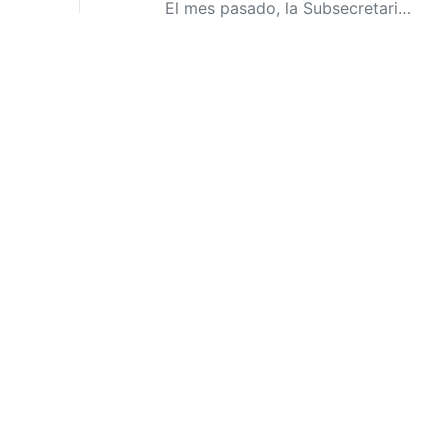
El mes pasado, la Subsecretaria de Seguridad era la mÃ¡s baja en los Ãºltimos 15 aÃ±os