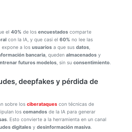
ue el
40%
de los
encuestados
comparte
ral
con la IA, y que casi el
60%
no lee las
o expone a los
usuarios
a que sus
datos
,
nformación bancaria
, queden
almacenados
y
ntrenar futuros modelos
, sin su
consentimiento
.
raudes, deepfakes y pérdida de
an sobre los
ciberataques
con técnicas de
ipulan los
comandos
de la IA para generar
sas
. Esto convierte a la herramienta en un canal
udes digitales
y
desinformación masiva
.