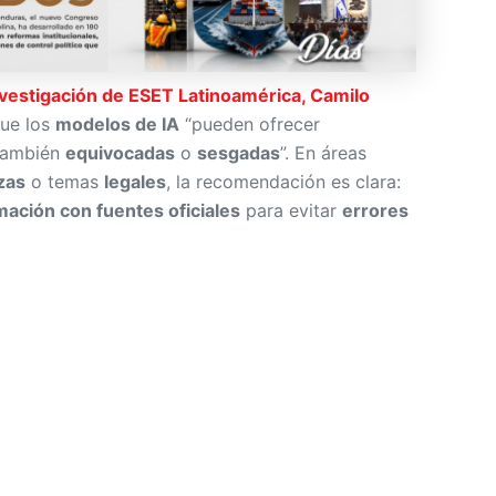
Investigación de ESET Latinoamérica, Camilo
que los
modelos de IA
“pueden ofrecer
 también
equivocadas
o
sesgadas
”. En áreas
zas
o temas
legales
, la recomendación es clara:
mación con fuentes oficiales
para evitar
errores