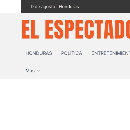
Ir
9 de agosto | Honduras
al
contenido
HONDURAS
POLÍTICA
ENTRETENIMIEN
Mas