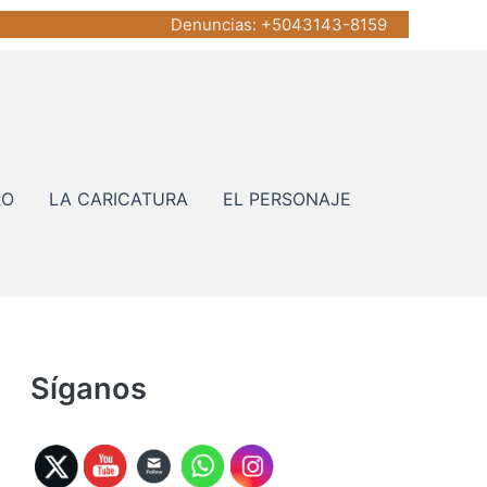
Denuncias
: +5043143-8159
RO
LA CARICATURA
EL PERSONAJE
Síganos