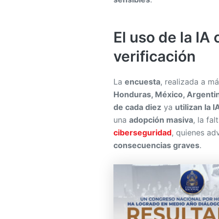
El uso de la IA
verificación
La
encuesta
, realizada a m
Honduras, México, Argentin
de cada diez
ya
utilizan la I
una
adopción masiva
, la fa
ciberseguridad
, quienes ad
consecuencias graves
.