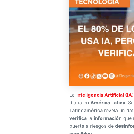
La
Inteligencia Artificial (IA)
diaria en
América Latina
. S
Latinoamérica
revela un da
verifica
la
información
que r
puerta a riesgos de
desinfo
sensibles
.