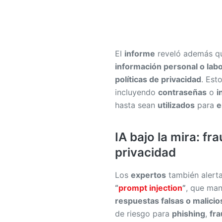
El
informe
reveló además q
información personal o labo
políticas de privacidad
. Est
incluyendo
contraseñas
o
i
hasta sean
utilizados
para
e
IA bajo la mira: f
privacidad
Los
expertos
también alert
“
prompt injection
”
, que man
respuestas falsas o malicio
de riesgo para
phishing
,
fra