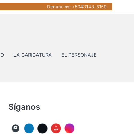
Denuncias
: +5043143-8159
RO
LA CARICATURA
EL PERSONAJE
Síganos