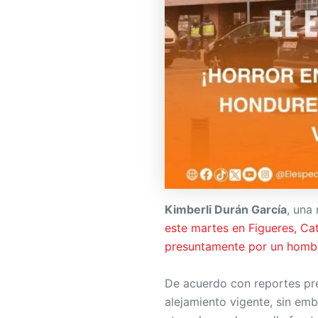
Kimberli Durán García
, una
este martes en Figueres, Ca
presuntamente por un homb
De acuerdo con reportes pre
alejamiento vigente, sin emb