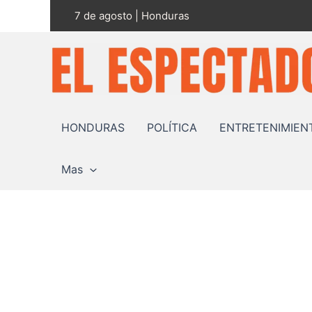
Ir
7 de agosto | Honduras
al
contenido
HONDURAS
POLÍTICA
ENTRETENIMIEN
Mas