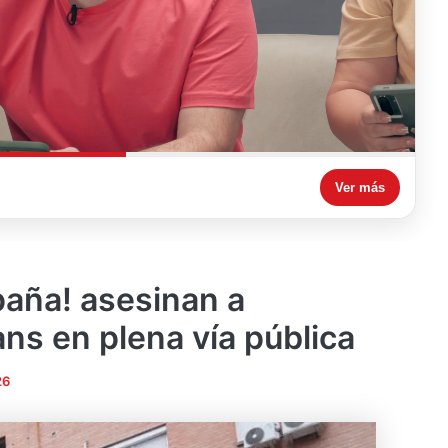
Ver más
paña! asesinan a
ns en plena vía pública
26