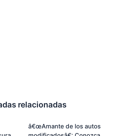
adas relacionadas
â€œAmante de los autos
sura
modificadosâ€: Conozca