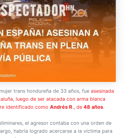
 mujer trans hondureña de 33 años, fue
asesinada
taluña, luego de ser atacada con arma blanca
re identificado como
Andrés R
., de
48 años
.
liminares, el agresor contaba con una orden de
argo, habría logrado acercarse a la víctima para