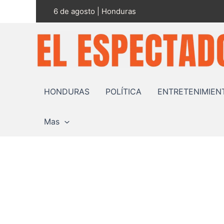
Ir
6 de agosto | Honduras
al
contenido
HONDURAS
POLÍTICA
ENTRETENIMIEN
Mas