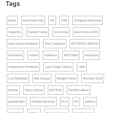
Tags
amdc
Ana Paola Hall
CN
CNE
Congreso Nacional
Deportes
Donald Trump
Economía
elecciones 2025
elecciones Honduras
Elsa Oseguera
ESTADOS UNIDOS
Farándula
Fútbol
Gobierno
HISTORIA
Honduras
influencers Honduras
Juan Diego Zelaya
Libre
Luis Redondo
Mel Zelaya
Milagro Flores
Mundial 2026
Mundo
Nasry Asfura
NOTICIA
Partido Liberal
partido libre
Partido Nacional
PLH
PN
politica