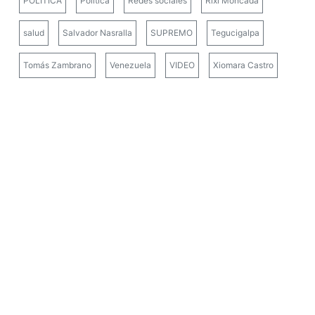
POLÍTICA
Política
Redes sociales
Rixi Moncada
salud
Salvador Nasralla
SUPREMO
Tegucigalpa
Tomás Zambrano
Venezuela
VIDEO
Xiomara Castro