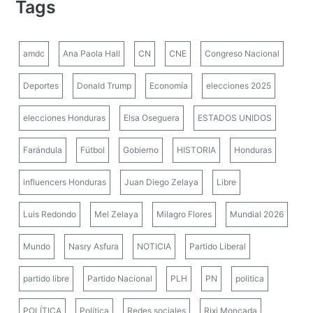
amdc
Ana Paola Hall
CN
CNE
Congreso Nacional
Deportes
Donald Trump
Economía
elecciones 2025
elecciones Honduras
Elsa Oseguera
ESTADOS UNIDOS
Farándula
Fútbol
Gobierno
HISTORIA
Honduras
influencers Honduras
Juan Diego Zelaya
Libre
Luis Redondo
Mel Zelaya
Milagro Flores
Mundial 2026
Mundo
Nasry Asfura
NOTICIA
Partido Liberal
partido libre
Partido Nacional
PLH
PN
politica
POLÍTICA
Política
Redes sociales
Rixi Moncada
salud
Salvador Nasralla
SUPREMO
Tegucigalpa