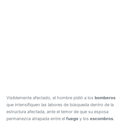
Visiblemente afectado, el hombre pidió a los
bomberos
que intensifiquen las labores de búsqueda dentro de la
estructura afectada, ante el temor de que su esposa
permanezca atrapada entre el
fuego
y los
escombros
.
El ciudadano expresó además que desconoce cuántas
personas se encontraban en el interior de la bodega al