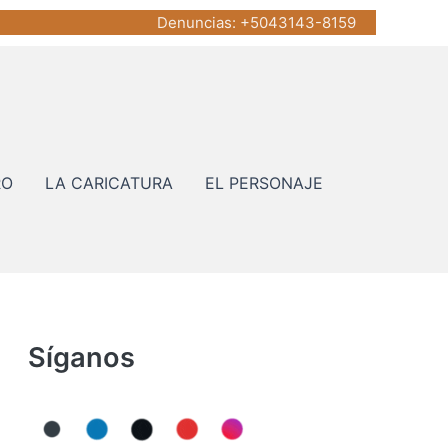
Denuncias
: +5043143-8159
RO
LA CARICATURA
EL PERSONAJE
Síganos