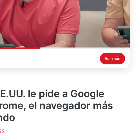
Ver más
E.UU. le pide a Google
rome, el navegador más
ndo
25