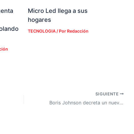
uenta
Micro Led llega a sus
hogares
iolando
TECNOLOGIA
/ Por
Redacción
ción
SIGUIENTE
Boris Johnson decreta un nuevo confinamiento nacional en Inglaterra