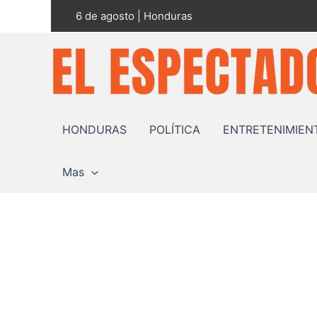
Ir
6 de agosto | Honduras
al
contenido
HONDURAS
POLÍTICA
ENTRETENIMIEN
Mas