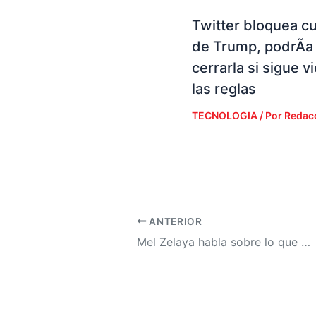
Twitter bloquea c
de Trump, podrÃ­a
cerrarla si sigue v
las reglas
TECNOLOGIA
/ Por
Redac
ANTERIOR
Mel Zelaya habla sobre lo que significa el BOC