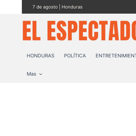
Ir
7 de agosto | Honduras
al
contenido
HONDURAS
POLÍTICA
ENTRETENIMIEN
Mas