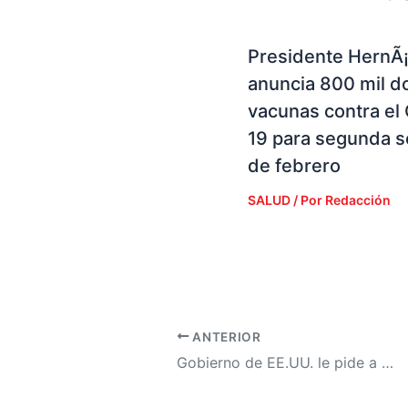
Presidente HernÃ
anuncia 800 mil d
vacunas contra el
19 para segunda 
de febrero
SALUD
/ Por
Redacción
ANTERIOR
Gobierno de EE.UU. le pide a Google que venda Chrome, el navegador más usado del mundo