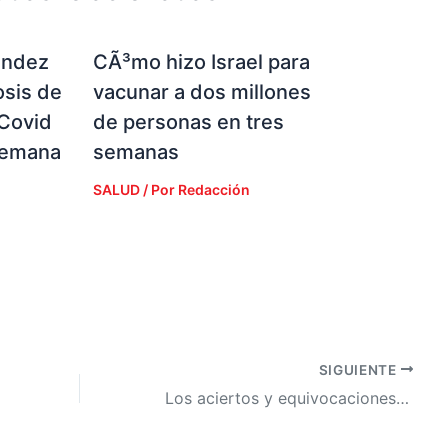
¡ndez
CÃ³mo hizo Israel para
osis de
vacunar a dos millones
 Covid
de personas en tres
semana
semanas
SALUD
/ Por
Redacción
SIGUIENTE
Los aciertos y equivocaciones del las Fuerzas Armadas de Honduras.