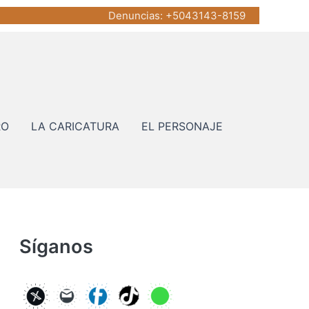
Denuncias
: +5043143-8159
RO
LA CARICATURA
EL PERSONAJE
Síganos