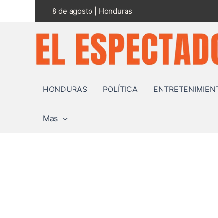
Ir
8 de agosto | Honduras
al
contenido
HONDURAS
POLÍTICA
ENTRETENIMIEN
Mas