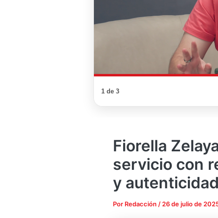
1 de 3
Fiorella Zelay
servicio con r
y autenticida
Por
Redacción
/
26 de julio de 202