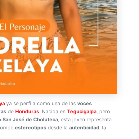
aya
ya se perfila como una de las
voces
ras
de
Honduras
. Nacida en
Tegucigalpa
, pero
n
San José de Choluteca
, esta joven representa
rompe
estereotipos
desde la
autenticidad
, la
.