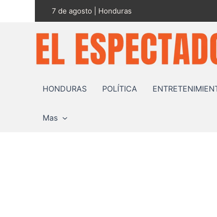
Ir
7 de agosto | Honduras
al
contenido
HONDURAS
POLÍTICA
ENTRETENIMIEN
Mas