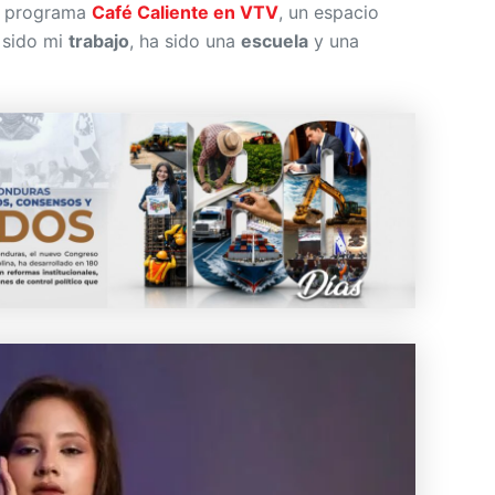
 programa
Café Caliente en VTV
, un espacio
a sido mi
trabajo
, ha sido una
escuela
y una