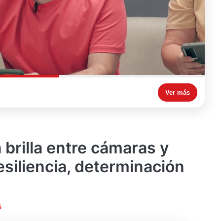
Ver más
a brilla entre cámaras y
esiliencia, determinación
d
5