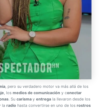
nia
, pero su verdadero motor va más allá de los
je
, los
medios de comunicación
y c
onectar
sonas
. Su
carisma
y
entrega
la llevaron desde los
 la
radio
hasta convertirse en uno de los
rostros