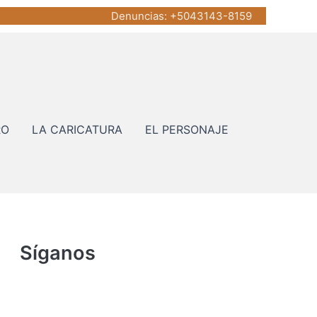
Denuncias
: +5043143-8159
RO
LA CARICATURA
EL PERSONAJE
Síganos