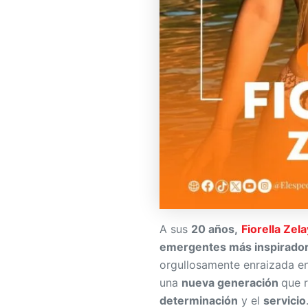
A sus
20 años,
Fiorella Zel
emergentes más inspirado
orgullosamente enraizada e
una
nueva generación
que 
determinación
y el
servicio