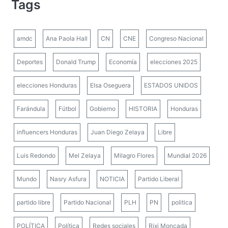
Tags
amdc
Ana Paola Hall
CN
CNE
Congreso Nacional
Deportes
Donald Trump
Economía
elecciones 2025
elecciones Honduras
Elsa Oseguera
ESTADOS UNIDOS
Farándula
Fútbol
Gobierno
HISTORIA
Honduras
influencers Honduras
Juan Diego Zelaya
Libre
Luis Redondo
Mel Zelaya
Milagro Flores
Mundial 2026
Mundo
Nasry Asfura
NOTICIA
Partido Liberal
partido libre
Partido Nacional
PLH
PN
politica
POLÍTICA
Política
Redes sociales
Rixi Moncada