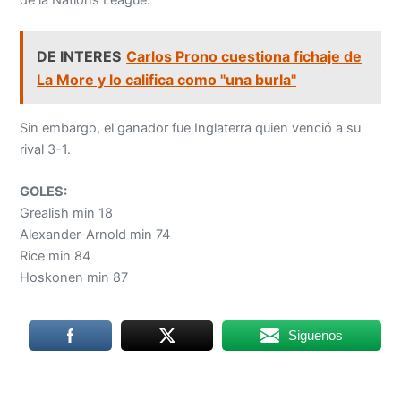
DE INTERES
Carlos Prono cuestiona fichaje de
La More y lo califica como "una burla"
Sin embargo, el ganador fue Inglaterra quien venció a su
rival 3-1.
GOLES:
Grealish min 18
Alexander-Arnold min 74
Rice min 84
Hoskonen min 87
Siguenos