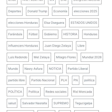
Deportes
Donald Trump
Economía
elecciones 2025
elecciones Honduras
Elsa Oseguera
ESTADOS UNIDOS
Farándula
Fútbol
Gobierno
HISTORIA
Honduras
influencers Honduras
Juan Diego Zelaya
Libre
Luis Redondo
Mel Zelaya
Milagro Flores
Mundial 2026
Mundo
Nasry Asfura
NOTICIA
Partido Liberal
partido libre
Partido Nacional
PLH
PN
politica
POLÍTICA
Política
Redes sociales
Rixi Moncada
salud
Salvador Nasralla
SUPREMO
Tegucigalpa