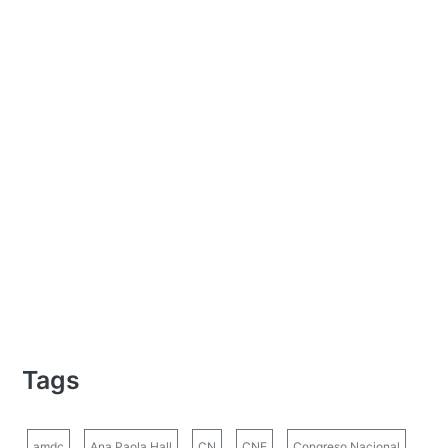
Tags
amdc
Ana Paola Hall
CN
CNE
Congreso Nacional