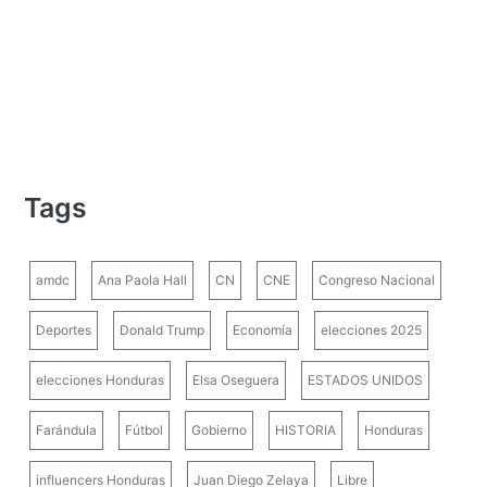
Tags
amdc
Ana Paola Hall
CN
CNE
Congreso Nacional
Deportes
Donald Trump
Economía
elecciones 2025
elecciones Honduras
Elsa Oseguera
ESTADOS UNIDOS
Farándula
Fútbol
Gobierno
HISTORIA
Honduras
influencers Honduras
Juan Diego Zelaya
Libre