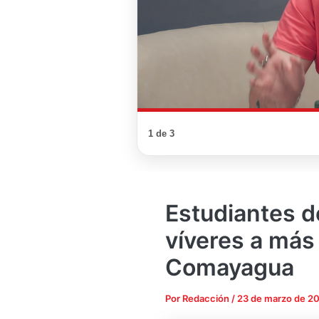
1 de 3
Estudiantes 
víveres a más 
Comayagua
Por
Redacción
/
23 de marzo de 2