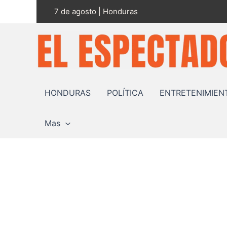
Ir
7 de agosto | Honduras
al
contenido
HONDURAS
POLÍTICA
ENTRETENIMIEN
Mas