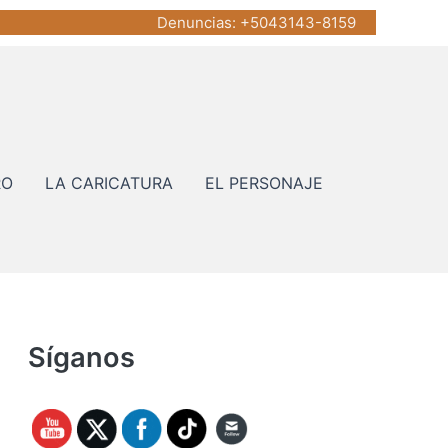
Denuncias
: +5043143-8159
RO
LA CARICATURA
EL PERSONAJE
Síganos