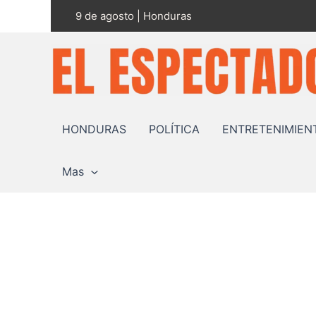
Ir
9 de agosto | Honduras
al
contenido
HONDURAS
POLÍTICA
ENTRETENIMIEN
Mas