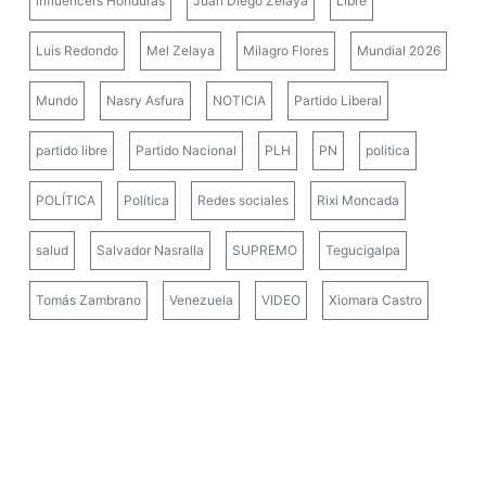
influencers Honduras
Juan Diego Zelaya
Libre
Luis Redondo
Mel Zelaya
Milagro Flores
Mundial 2026
Mundo
Nasry Asfura
NOTICIA
Partido Liberal
partido libre
Partido Nacional
PLH
PN
politica
POLÍTICA
Política
Redes sociales
Rixi Moncada
salud
Salvador Nasralla
SUPREMO
Tegucigalpa
Tomás Zambrano
Venezuela
VIDEO
Xiomara Castro